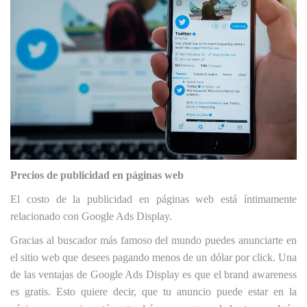
Precios de publicidad en páginas web
El costo de la publicidad en páginas web está íntimamente
relacionado con Google Ads Display.
Gracias al buscador más famoso del mundo puedes anunciarte en
el sitio web que desees pagando menos de un dólar por click.
Una
de las ventajas de Google Ads Display es que el brand awareness
es gratis.
Esto quiere decir, que tu anuncio puede estar en la