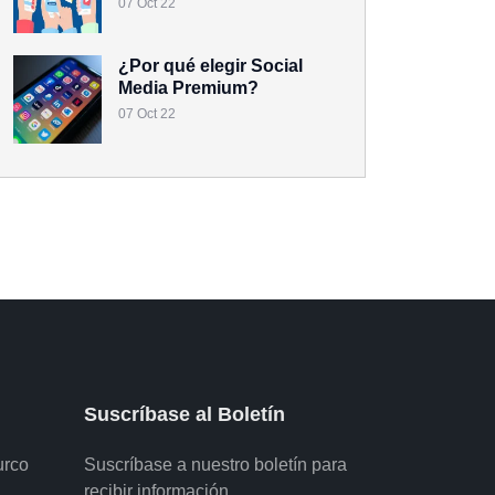
07 Oct 22
¿Por qué elegir Social
Media Premium?
07 Oct 22
Suscríbase al Boletín
urco
Suscríbase a nuestro boletín para
X
Uso de Cookies
recibir información.