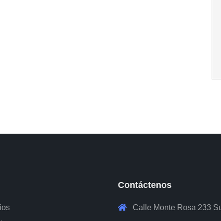
ú
Contáctenos
ios
Calle Monte Rosa 233 S