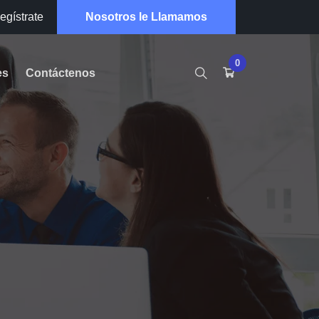
egístrate
Nosotros le Llamamos
0
es
Contáctenos