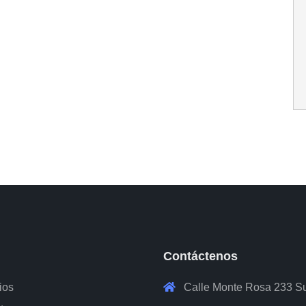
ú
Contáctenos
ios
Calle Monte Rosa 233 S