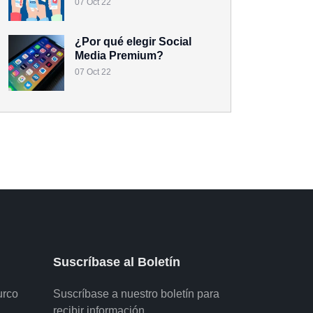
07 Oct 22
¿Por qué elegir Social
Media Premium?
07 Oct 22
Suscríbase al Boletín
urco
Suscríbase a nuestro boletín para
X
Uso de Cookies
recibir información.