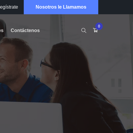
egístrate
Nosotros le Llamamos
0
es
Contáctenos